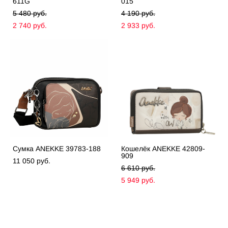
611G
015
5 480 pуб.
4 190 pуб.
2 740 pуб.
2 933 pуб.
Сумка ANEKKE 39783-188
Кошелёк ANEKKE 42809-
909
11 050 pуб.
6 610 pуб.
5 949 pуб.