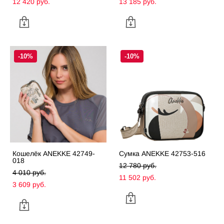
12 420 pуб.
13 185 pуб.
-10%
-10%
Кошелёк ANEKKE 42749-
Сумка ANEKKE 42753-516
018
12 780 pуб.
4 010 pуб.
11 502 pуб.
3 609 pуб.