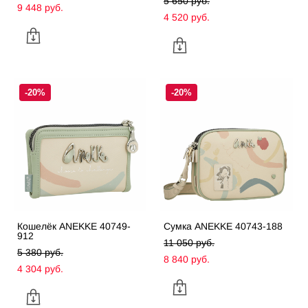
5 650 pуб.
9 448 pуб.
4 520 pуб.
-20%
-20%
Кошелёк ANEKKE 40749-
Сумка ANEKKE 40743-188
912
11 050 pуб.
5 380 pуб.
8 840 pуб.
4 304 pуб.