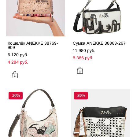
Кошелёк ANEKKE 38769-
Сумка ANEKKE 38863-267
909
11 980 pуб.
6 120 pуб.
8 386 pуб.
4 284 pуб.
-30%
-20%