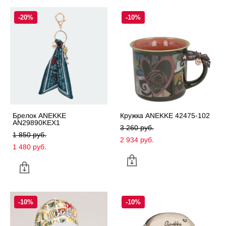
-20%
-10%
Брелок ANEKKE
Кружка ANEKKE 42475-102
AN29890KEX1
3 260 pуб.
1 850 pуб.
2 934 pуб.
1 480 pуб.
-10%
-10%