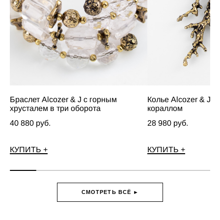
Браслет Alcozer & J с горным
Колье Alcozer & J с
хрусталем в три оборота
кораллом
40 880 pуб.
28 980 pуб.
КУПИТЬ +
КУПИТЬ +
СМОТРЕТЬ ВСЁ ►