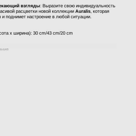
лекающий взгляды
: Выразите свою индивидуальность
расивой расцветки новой коллекции
Auralis
, которая
 и поднимет настроение в любой ситуации.
ота x ширина): 30 cm/43 cm/20 cm
ания
кстиль, экокожа