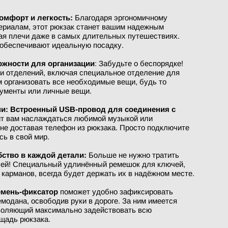
омфорт и легкость:
Благодаря эргономичному
териалам, этот рюкзак станет вашим надежным
щая плечи даже в самых длительных путешествиях.
обеспечивают идеальную посадку.
ожности для организации
: Забудьте о беспорядке!
и отделений, включая специальное отделение для
м организовать все необходимые вещи, будь то
кументы или личные вещи.
ми: Встроенный USB-провод для соединения с
т вам наслаждаться любимой музыкой или
 не доставая телефон из рюкзака. Просто подключите
сь в свой мир.
бство в каждой детали:
Больше не нужно тратить
чей! Специальный удлинённый ремешок для ключей,
 карманов, всегда будет держать их в надёжном месте.
мень-фиксатор
поможет удобно зафиксировать
емодана, освободив руки в дороге. За ним имеется
воляющий максимально задействовать всю
щадь рюкзака.