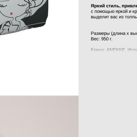
Яркий стиль, прив
с помощью яркой и к
выделит вас из толпы
Размеры (длина x выс
Вес: 950 г.
Бренд: ANEKKE, Исп
Материал: Нейлон, те