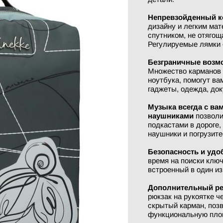
Непревзойденный к
дизайну и легким ма
спутником, не отяго
Регулируемые лямки 
Безграничные возм
Множество карманов 
ноутбука, помогут ва
гаджеты, одежда, до
Музыка всегда с ва
наушниками
позволи
подкастами в дороге,
наушники и погрузите
Безопасность и удо
время на поиски клю
встроенный в один из
Дополнительный ре
рюкзак на рукоятке ч
скрытый карман, поз
функциональную пло