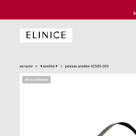
5
каталог
>
✦anekke✦
>
рюкзак anekke 42585-002
нет в наличии