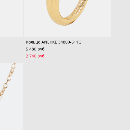
Кольцо ANEKKE 34800-611G
5 480 pуб.
2 740 pуб.