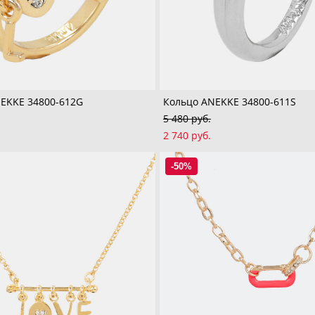
EKKE 34800-612G
Кольцо ANEKKE 34800-611S
5 480 pуб.
2 740 pуб.
-50%