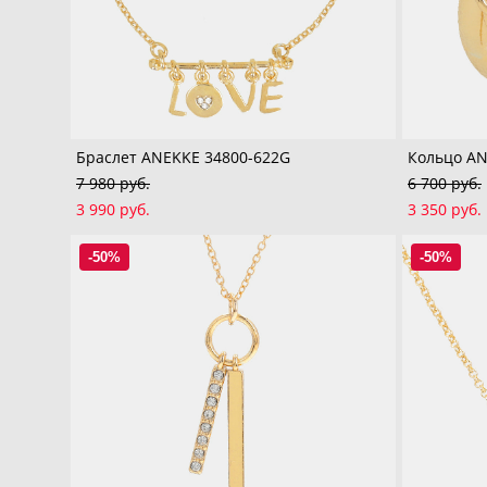
Браслет ANEKKE 34800-622G
Кольцо AN
7 980 pуб.
6 700 pуб.
3 990 pуб.
3 350 pуб.
-50%
-50%