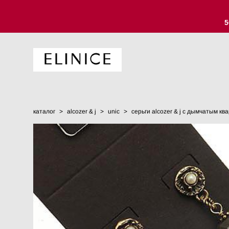
5
каталог
>
alcozer & j
>
unic
>
серьги alcozer & j с дымчатым кв