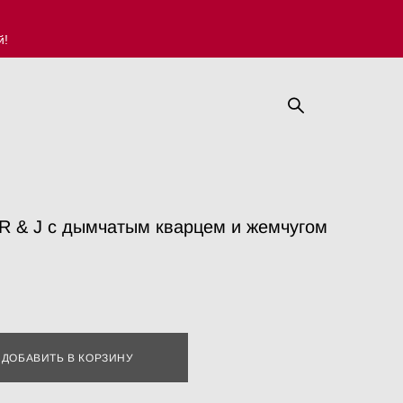
й!
 & J с дымчатым кварцем и жемчугом
ДОБАВИТЬ В КОРЗИНУ