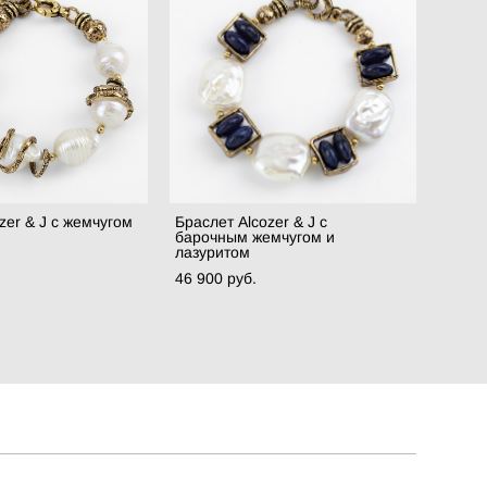
zer & J с жемчугом
Браслет Alcozer & J с
барочным жемчугом и
лазуритом
46 900 pуб.