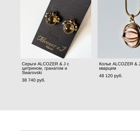
Серьги ALCOZER & J с
Колье ALCOZER & J
цитрином, гранатом и
кварцем
Swarovski
48 120 pуб.
38 740 pуб.