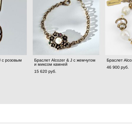
 с розовым
Браслет Alcozer & J с жемчугом
Браслет Alco
и миксом камней
46 900 pуб.
15 620 pуб.