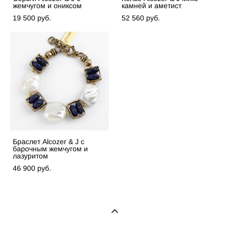
жемчугом и ониксом
камней и аметист
19 500 pуб.
52 560 pуб.
Браслет Alcozer & J с
барочным жемчугом и
лазуритом
46 900 pуб.