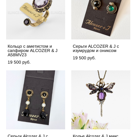
Кольцо с аметистом и
Серьги ALCOZER & J с
сапфиром ALCOZER & J
изумрудом и ониксом
A58MV23
19 500 pуб.
19 500 pуб.
Серьги Alcozer & J с
Колье Alcozer & J микс