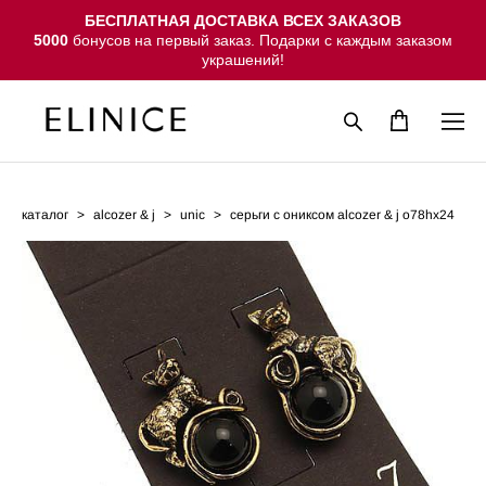
БЕСПЛАТНАЯ ДОСТАВКА ВСЕХ ЗАКАЗОВ
5000
бонусов на первый заказ. Подарки с каждым заказом
украшений!
каталог
>
alcozer & j
>
unic
>
серьги с ониксом alcozer & j o78hx24