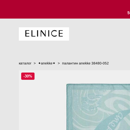
5
каталог
>
✦anekke✦
>
палантин anekke 38480-052
-30%