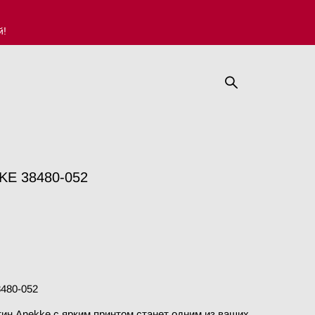
й!
KE 38480-052
480-052
ин Anekke с ярким принтом станет одним из ваших