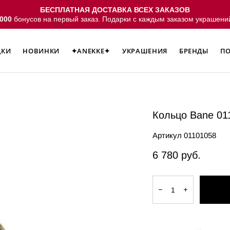
БЕСПЛАТНАЯ ДОСТАВКА ВСЕХ ЗАКАЗОВ
000
бонусов на первый заказ. Подарки с каждым заказом украшени
ДКИ
НОВИНКИ
✦ANEKKE✦
УКРАШЕНИЯ
БРЕНДЫ
ПО
ДКИ
НОВИНКИ
✦ANEKKE✦
УКРАШЕНИЯ
БРЕНДЫ
ПО
Кольцо Bane 01
Артикул 01101058
6 780 pуб.