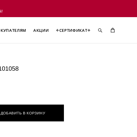
й!
КУПАТЕЛЯМ
АКЦИИ
✧СЕРТИФИКАТ✧
КУПАТЕЛЯМ
АКЦИИ
✧СЕРТИФИКАТ✧
101058
ДОБАВИТЬ В КОРЗИНУ