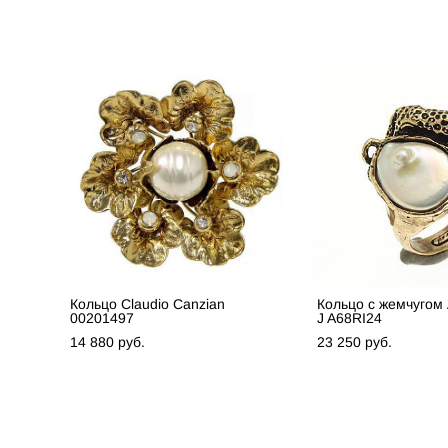
Кольцо Claudio Canzian
Кольцо с жемчуго
00201497
J A68RI24
14 880 pуб.
23 250 pуб.