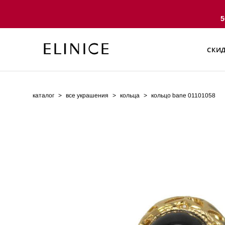
5
СКИ
СКИ
каталог
>
все украшения
>
кольца
>
кольцо bane 01101058