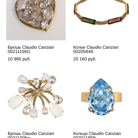
Брошь Claudio Canzian
Колье Claudio Canzian
00211156G
00205848
10 980 pуб.
20 160 pуб.
Брошь Claudio Canzian
Кольцо Claudio Canzian
00211005w
00201185lb