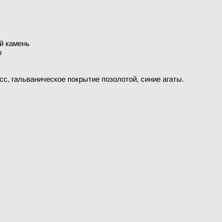
й камень
о
с, гальваническое покрытие позолотой, синие агаты.