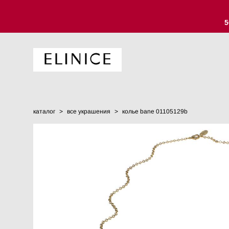
5
каталог
>
все украшения
>
колье bane 01105129b