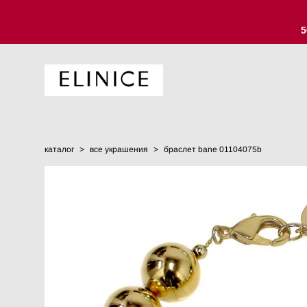
5
каталог
>
все украшения
>
браслет bane 01104075b