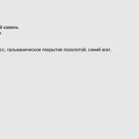
й камень
о
с, гальваническое покрытие позолотой, синий агат.