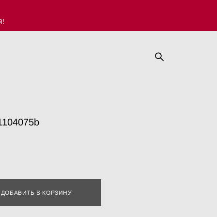
й!
1104075b
ДОБАВИТЬ В КОРЗИНУ