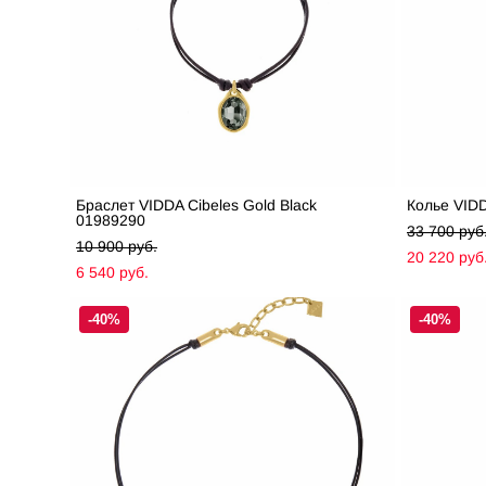
Браслет VIDDA Cibeles Gold Black
Колье VIDD
01989290
33 700 pуб
10 900 pуб.
20 220 pуб
6 540 pуб.
-40%
-40%