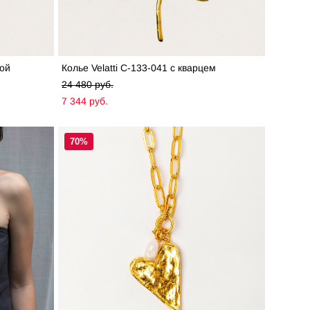
ной
Колье Velatti C-133-041 с кварцем
24 480 pуб.
7 344 pуб.
70%