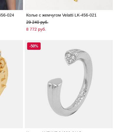
456-024
Колье с жемчугом Velatti LK-456-021
29 240 pуб.
8 772 pуб.
-50%