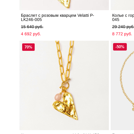
Браслет с розовым кварцем Velatti P-
Колье с го
LK246-005
045
15 640 pуб.
29 240 pуб
4 692 pуб.
8 772 pуб.
-50%
70%