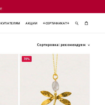
й!
КУПАТЕЛЯМ
АКЦИИ
✧СЕРТИФИКАТ✧
КУПАТЕЛЯМ
АКЦИИ
✧СЕРТИФИКАТ✧
Сортировка:
рекомендуем
70%