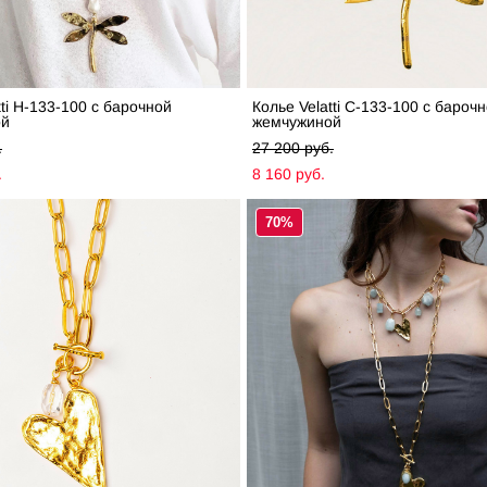
tti H-133-100 с барочной
Колье Velatti C-133-100 с бароч
ой
жемчужиной
.
27 200 pуб.
.
8 160 pуб.
70%