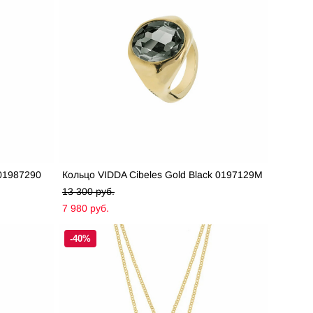
 01987290
Кольцо VIDDA Cibeles Gold Black 0197129M
13 300 pуб.
7 980 pуб.
-40%