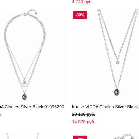
4 740 pуб.
-30%
A Cibeles Silver Black 01996290
Колье VIDDA Cibeles Silver Blac
.
20 100 pуб.
.
14 070 pуб.