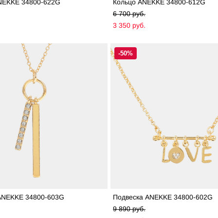
NEKKE 34800-622G
Кольцо ANEKKE 34800-612G
6 700 pуб.
3 350 pуб.
-50%
ANEKKE 34800-603G
Подвеска ANEKKE 34800-602G
9 890 pуб.