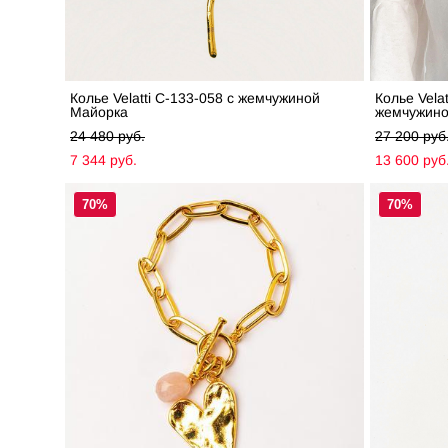
Колье Velatti C-133-058 с жемчужиной
Колье Vela
Майорка
жемчужин
24 480 pуб.
27 200 pуб
7 344 pуб.
13 600 pуб
70%
70%