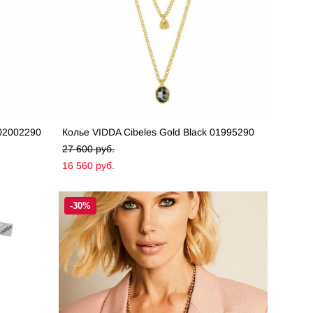
 02002290
Колье VIDDA Cibeles Gold Black 01995290
27 600 pуб.
16 560 pуб.
-30%