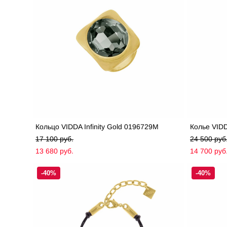
Кольцо VIDDA Infinity Gold 0196729M
Колье VIDD
17 100 pуб.
24 500 pуб
13 680 pуб.
14 700 pуб
-40%
-40%