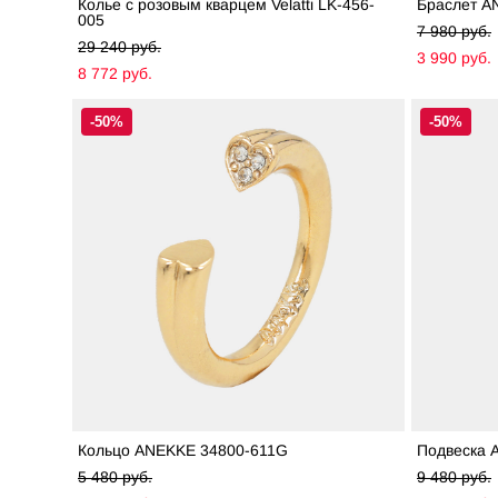
Колье с розовым кварцем Velatti LK-456-
Браслет A
005
7 980 pуб.
29 240 pуб.
3 990 pуб.
8 772 pуб.
-50%
-50%
Кольцо ANEKKE 34800-611G
Подвеска 
5 480 pуб.
9 480 pуб.