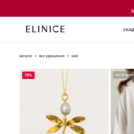
5
СКИ
СКИ
каталог
>
все украшения
>
sale
70%
нет в нали