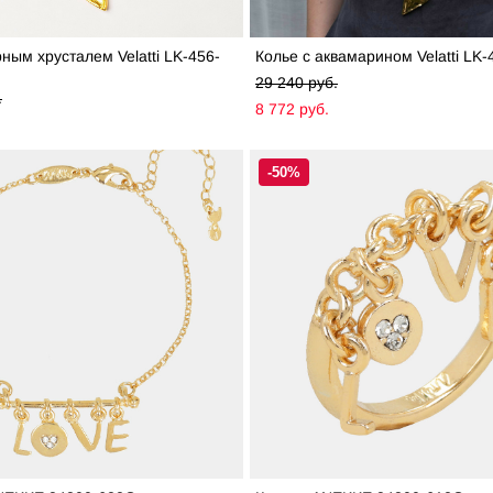
рным хрусталем Velatti LK-456-
Колье с аквамарином Velatti LK-
29 240 pуб.
.
8 772 pуб.
-50%