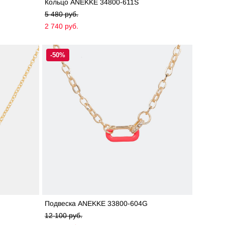
Кольцо ANEKKE 34800-611S
5 480 pуб.
2 740 pуб.
-50%
Подвеска ANEKKE 33800-604G
12 100 pуб.