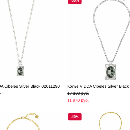
-30%
A Cibeles Silver Black 02011290
Колье VIDDA Cibeles Silver Blac
.
17 100 pуб.
.
11 970 pуб.
-40%