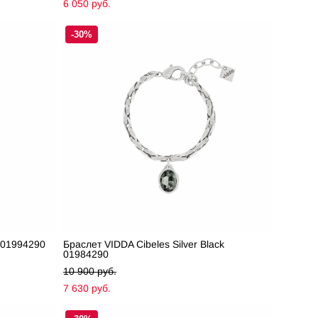
6 050 pуб.
-30%
k 01994290
Браслет VIDDA Cibeles Silver Black
01984290
10 900 pуб.
7 630 pуб.