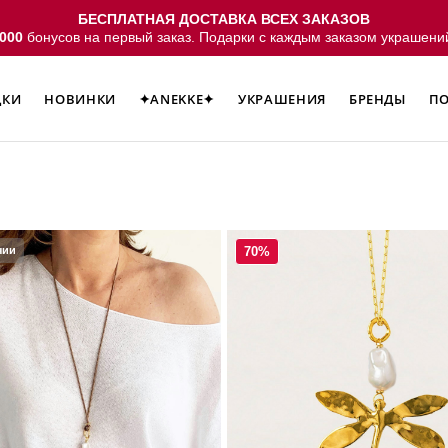
БЕСПЛАТНАЯ ДОСТАВКА ВСЕХ ЗАКАЗОВ
000
бонусов на первый заказ. Подарки с каждым заказом украшени
ДКИ
НОВИНКИ
✦ANEKKE✦
УКРАШЕНИЯ
БРЕНДЫ
ПО
ДКИ
НОВИНКИ
✦ANEKKE✦
УКРАШЕНИЯ
БРЕНДЫ
ПО
чии
70%