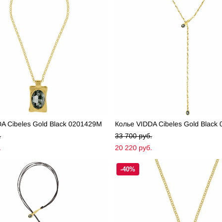
A Cibeles Gold Black 0201429M
Колье VIDDA Cibeles Gold Black
.
33 700 pуб.
.
20 220 pуб.
-40%