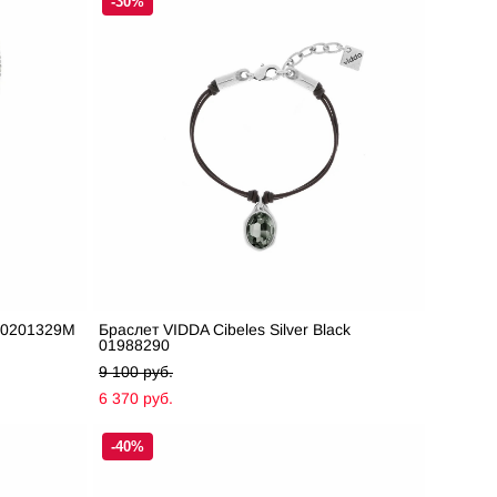
-30%
k 0201329M
Браслет VIDDA Cibeles Silver Black
01988290
9 100 pуб.
6 370 pуб.
-40%