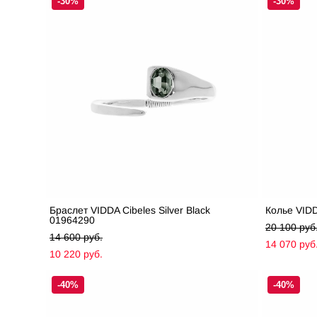
-30%
-30%
Браслет VIDDA Cibeles Silver Black
Колье VIDD
01964290
20 100 pуб
14 600 pуб.
14 070 pуб
10 220 pуб.
-40%
-40%