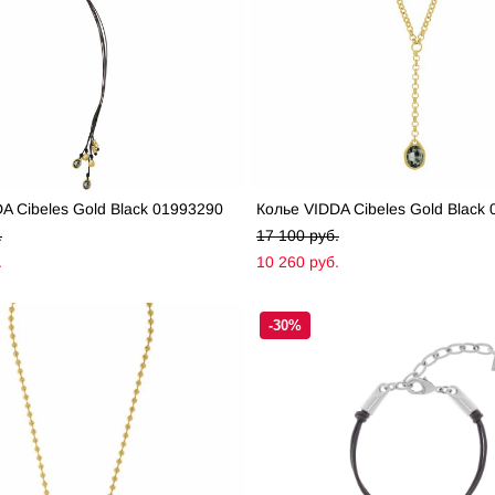
A Cibeles Gold Black 01993290
Колье VIDDA Cibeles Gold Black
.
17 100 pуб.
.
10 260 pуб.
-30%