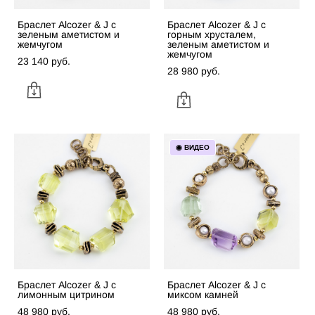
Браслет Alcozer & J с
Браслет Alcozer & J с
зеленым аметистом и
горным хрусталем,
жемчугом
зеленым аметистом и
жемчугом
23 140 pуб.
28 980 pуб.
◉ ВИДЕО
Браслет Alcozer & J с
Браслет Alcozer & J с
лимонным цитрином
миксом камней
48 980 pуб.
48 980 pуб.