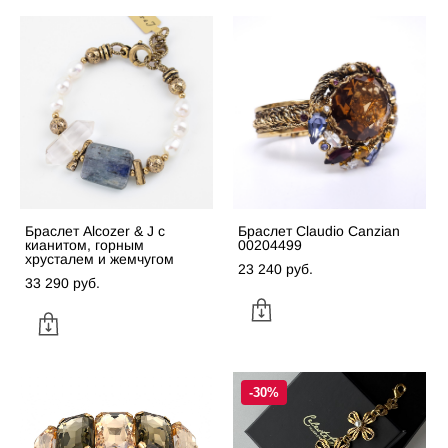
Браслет Alcozer & J с
Браслет Claudio Canzian
кианитом, горным
00204499
хрусталем и жемчугом
23 240 pуб.
33 290 pуб.
-30%